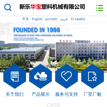

网站首页

关于我们
中文
English
русский
عربي
El español
新闻动态
产品展示
合作案例
服务与支持
厂景厂貌
留言/预约
关于我们
产品展示
服务与支持
厂景厂貌
联系我们
CASE