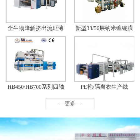
全生物降解挤出流延薄
新型33/56层纳米缠绕膜
膜生产线
生产线
HB450/HB700系列四轴
PE袍/隔离衣生产线
流延PE缠绕膜/牧草膜生
— 更多 —
产线（1500-6000mm）